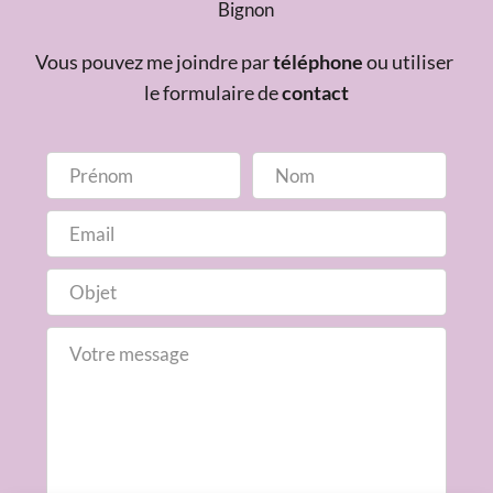
Bignon
Vous pouvez me joindre par 
téléphone
 ou utiliser 
le formulaire de 
contact