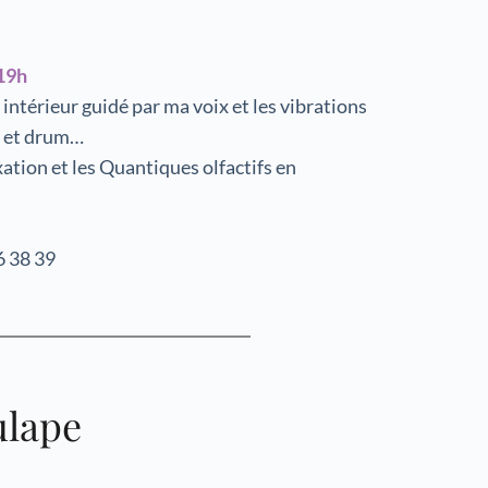
19h
térieur guidé par ma voix et les vibrations 
s et drum…
xation et les Quantiques olfactifs en 
6 38 39
ulape