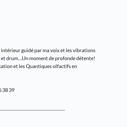
térieur guidé par ma voix et les vibrations 
has et drum…Un moment de profonde détente!
xation et les Quantiques olfactifs en 
6 38 39