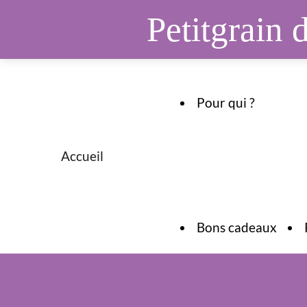
Passer
Petitgrain 
au
contenu
Pour qui ?
Accueil
Bons cadeaux